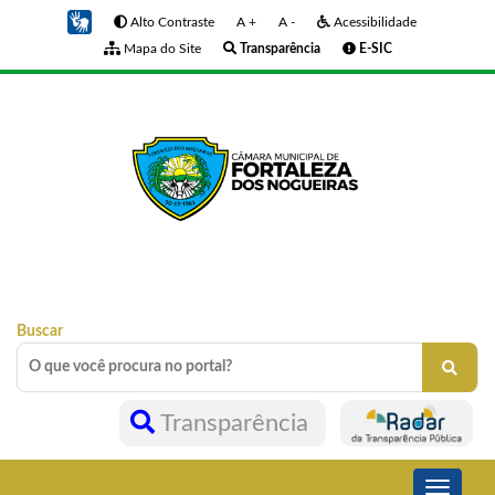
Alto Contraste
A +
A -
Acessibilidade
Mapa do Site
Transparência
E-SIC
Buscar
Transparência
Toggle