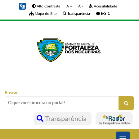
Alto Contraste
A +
A -
Acessibilidade
Mapa do Site
Transparência
E-SIC
Buscar
Transparência
Toggle