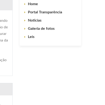
Home
Portal Transparência
Noticias
uando
ão de
Galeria de fotos
urar
Leis
na da
ação