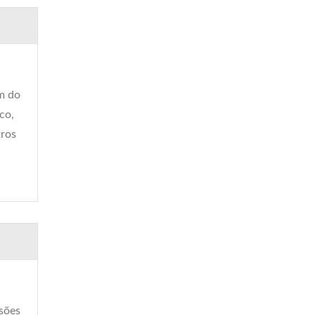
m do
co,
tros
ssões