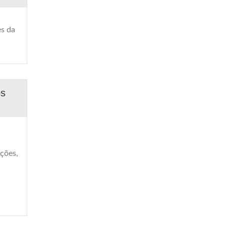
es da
os
ações,