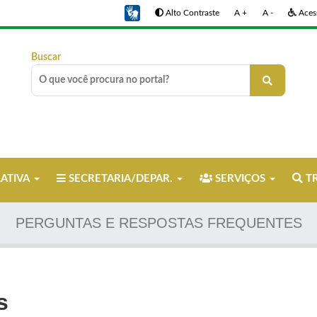
Alto Contraste
A +
A -
Acess
Buscar
LATIVA
SECRETARIA/DEPAR.
SERVIÇOS
TR
PERGUNTAS E RESPOSTAS FREQUENTES
s