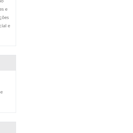
ão
es e
ições
ial e
de