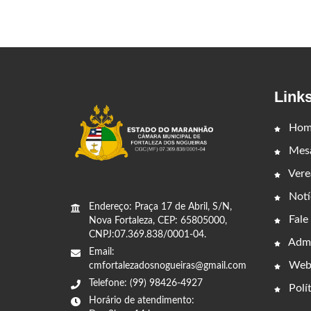
Link
Hom
Mesa
Vere
Notí
Endereço: Praça 17 de Abril, S/N,
Fale
Nova Fortaleza, CEP: 65805000,
CNPJ:07.369.838/0001-04.
Admi
Email:
Web
cmfortalezadosnogueiras@gmail.com
Telefone: (99) 98426-4927
Polít
Horário de atendimento: